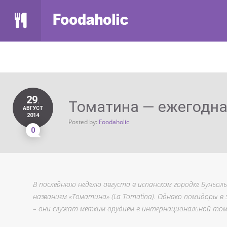
29
.
Томатина — ежегодна
АВГУСТ
2014
Posted by:
Foodaholic
0
В последнюю неделю августа в испанском городке Буньо
названием «Томатина» (La Tomatina). Однако помидоры в
– они служат метким орудием в интернациональной то