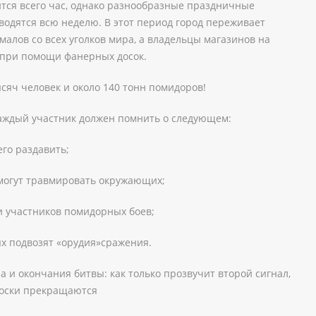
ится всего час, однако разнообразные праздничные
водятся всю неделю. В этот период город переживает
алов со всех уголков мира, а владельцы магазинов на
при помощи фанерных досок.
ысяч человек и около 140 тонн помидоров!
каждый участник должен помнить о следующем:
его раздавить;
могут травмировать окружающих;
 и участников помидорных боев;
ых подвозят «орудия»сражения.
 и окончания битвы: как только прозвучит второй сигнал,
броски прекращаются