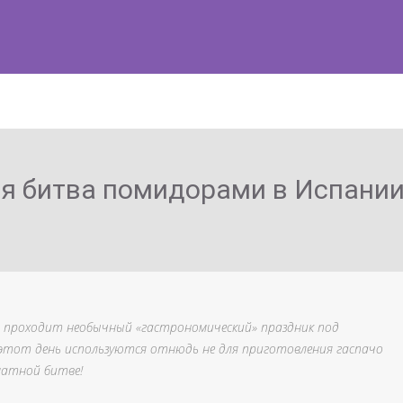
я битва помидорами в Испани
ль проходит необычный «гастрономический» праздник под
 этот день используются отнюдь не для приготовления гаспачо
матной битве!