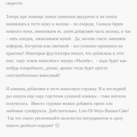
скорости.
Теперь при помощи ложки начинаем аккуратно и не спеша
вмешивать в тесто муку и молоко – по очереди. Сначала берем
немного муки, вмешиваем ее, затем добавляем часть молока, и так
– пять заходов, заканчиваем мукой. Да, молоко смело заменяем
кефиром, йогуртом или сметаной – все успешно проверено на
практике! Некоторые фуд-блогеры пишут, что добавляли в этот
кекс пару ложек кокосового ликера «Малибу», – надо будет как-
нибудь попробовать, думаю, аромат тогда будет просто
сногсшибательно кокосовый!
И наконец добавляем в тесто кокосовую стружку. Я в последний
раз кинула еще пару горсточек сушеной клюквы – тоже неплохо
получилось. Вместо стружки можно добавить орехи или
любимые сухофрукты. Действительно, Lots-Of-Ways-Banana-Cake!
Так что смело увеличивайте количество ингредиентов и сразу
пеките двойную порцию! 🙂