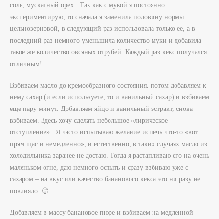
соль, мускатный орех. Так как с мукой я постоянно
экспериментирую, то сначала я заменила половину нормы
цельнозерновой, в следующий раз использовала только ее, а в
последний раз немного уменьшила количество муки и добавила
такое же количество овсяных отрубей. Каждый раз кекс получался
отличным!
Взбиваем масло до кремообразного состояния, потом добавляем к
нему сахар (и если используете, то и ванильный сахар) и взбиваем
еще пару минут. Добавляем яйцо и ванильный эстракт, снова
взбиваем. Здесь хочу сделать небольшое «лирическое
отступление». Я часто испытываю желание испечь что-то «вот
прям щас и немедленно», и естественно, в таких случаях масло из
холодильника заранее не достаю. Тогда я растапливаю его на очень
маленьком огне, даю немного остыть и сразу взбиваю уже с
сахаром – на вкус или качество бананового кекса это ни разу не
повлияло. 🙂
Добавляем в массу банановое пюре и взбиваем на медленной