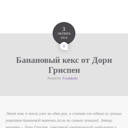
3
.
ОКТЯБРЬ
2014
0
Банановый кекс от Дори
Гриспен
Posted by:
Foodaholic
Этот кекс я пекла уже не один раз, и считаю его одним из лучших
рецептов банановой выпечки (если не самым лучшим). Автор
рецепта – Дори Гриспен, известный американский шеф-повар и