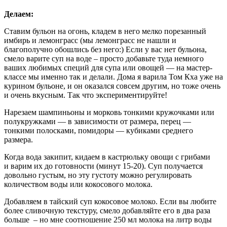
Делаем:
Ставим бульон на огонь, кладем в него мелко порезанный
имбирь и лемонграсс (мы лемонграсс не нашли и
благополучно обошлись без него:) Если у вас нет бульона,
смело варите суп на воде – просто добавьте туда немного
ваших любимых специй для супа или овощей — на мастер-
классе мы именно так и делали. Дома я варила Том Кха уже на
курином бульоне, и он оказался совсем другим, но тоже очень
и очень вкусным. Так что экспериментируйте!
Нарезаем шампиньоны и морковь тонкими кружочками или
полукружками — в зависимости от размера, перец —
тонкими полосками, помидоры — кубиками среднего
размера.
Когда вода закипит, кидаем в кастрюльку овощи с грибами
и варим их до готовности (минут 15-20). Суп получается
довольно густым, но эту густоту можно регулировать
количеством воды или кокосового молока.
Добавляем в тайский суп кокосовое молоко. Если вы любите
более сливочную текстуру, смело добавляйте его в два раза
больше – но мне соотношение 250 мл молока на литр воды