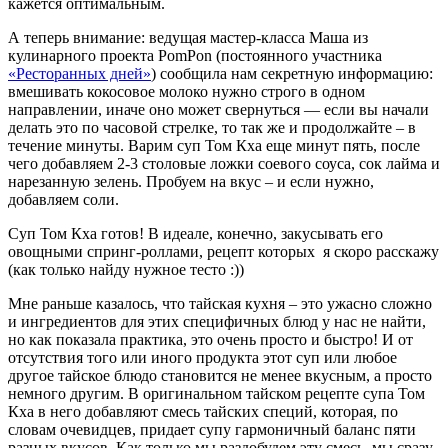
кажется оптимальным.
А теперь внимание: ведущая мастер-класса Маша из
кулинарного проекта PomPon (постоянного участника
«Ресторанных дней»
) сообщила нам секретную информацию:
вмешивать кокосовое молоко нужно строго в одном
направлении, иначе оно может свернуться — если вы начали
делать это по часовой стрелке, то так же и продолжайте – в
течение минуты. Варим суп Том Кха еще минут пять, после
чего добавляем 2-3 столовые ложки соевого соуса, сок лайма и
нарезанную зелень. Пробуем на вкус – и если нужно,
добавляем соли.
Суп Том Кха готов! В идеале, конечно, закусывать его
овощными спринг-роллами, рецепт которых я скоро расскажу
(как только найду нужное тесто :))
Мне раньше казалось, что тайская кухня – это ужасно сложно
и ингредиентов для этих специфичных блюд у нас не найти,
но как показала практика, это очень просто и быстро! И от
отсутствия того или иного продукта этот суп или любое
другое тайское блюдо становится не менее вкусным, а просто
немного другим. В оригинальном тайском рецепте супа Том
Кха в него добавляют смесь тайских специй, которая, по
словам очевидцев, придает супу гармоничный баланс пяти
разных вкусов. Как только мы раздобудем эту смесь, мы сразу