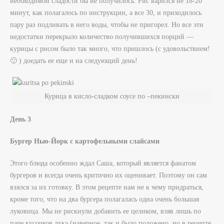
необходимой сладости бы не получилось. Рис варился не 18-20
минут, как полагалось по инструкции, а все 30, и приходилось
пару раз подливать в него воды, чтобы не пригорел. Но все эти
недостатки перекрыло количество получившихся порций —
курицы с рисом было так много, что пришлось (с удовольствием!
🙂 ) доедать ее еще и на следующий день!
Курица в кисло-сладком соусе по –пекински
День 3
Бургер Нью-Йорк с картофельными слайсами
Этого блюда особенно ждал Саша, который является фанатом
бургеров и всегда очень критично их оценивает. Поэтому он сам
взялся за их готовку. В этом рецепте нам не к чему придраться,
кроме того, что на два бургера полагалась одна очень большая
луковица. Мы не рискнули добавить ее целиком, взяв лишь по
паре кусочков лука (наверное, так и было положено, но в рецепте