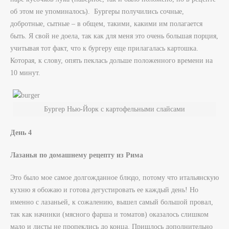
об этом не упоминалось). Бургеры получились сочные,
добротные, сытные – в общем, такими, какими им полагается
быть. Я свой не доела, так как для меня это очень большая порция,
учитывая тот факт, что к бургеру еще прилагалась картошка.
Которая, к слову, опять пеклась дольше положенного времени на
10 минут.
Бургер Нью-Йорк с картофельными слайсами
День 4
Лазанья по домашнему рецепту из Рима
Это было мое самое долгожданное блюдо, потому что итальянскую
кухню я обожаю и готова дегустировать ее каждый день! Но
именно с лазаньей, к сожалению, вышел самый большой провал,
так как начинки (мясного фарша и томатов) оказалось слишком
мало и листы не пропеклись до конца. Пришлось дополнительно