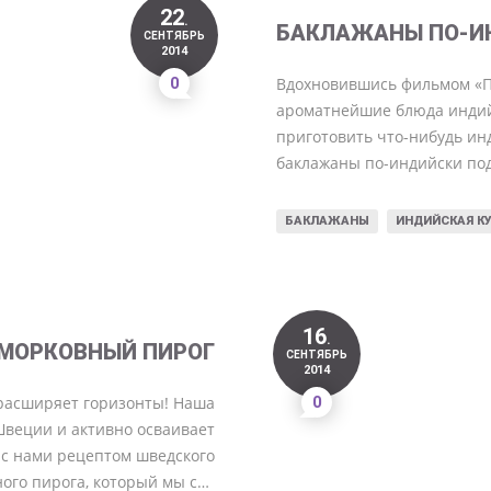
22
.
БАКЛАЖАНЫ ПО-И
СЕНТЯБРЬ
2014
0
Вдохновившись фильмом «Пр
ароматнейшие блюда индийс
приготовить что-нибудь ин
баклажаны по-индийски по
БАКЛАЖАНЫ
ИНДИЙСКАЯ К
16
.
МОРКОВНЫЙ ПИРОГ
СЕНТЯБРЬ
2014
расширяет горизонты! Наша
0
Швеции и активно осваивает
 с нами рецептом шведского
ого пирога, который мы с…