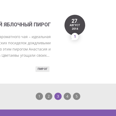
27
.
Й ЯБЛОЧНЫЙ ПИРОГ
АВГУСТ
2014
ароматного чая – идеальная
1
ских посиделок дождливыми
о этим пирогом Анастасия и
 Цветаевы угощали своих…
ПИРОГ
1
2
3
4
5