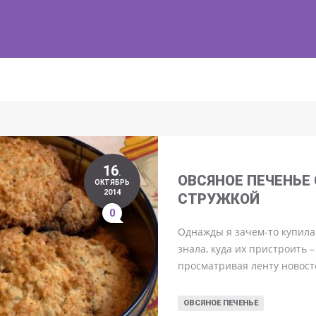
16
.
ОВСЯНОЕ ПЕЧЕНЬЕ
ОКТЯБРЬ
2014
СТРУЖКОЙ
0
Однажды я зачем-то купила
знала, куда их пристроить –
просматривая ленту новосте
ОВСЯНОЕ ПЕЧЕНЬЕ